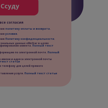
 Ссуду
все согласия
политику оплаты и возврата
имаю
.
условия
имаю
.
Политику конфиденциальности
имаю
.
сональных данных eMeStar в целях
Полный текст
офилирования клиента.
Полный
нформацию по электронной почте.
о имени и адреса электронной почты
текст статьи
по телефону для целей прямого
Полный текст статьи
тавления услуги.