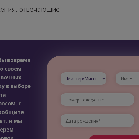
жения, отвечающие
бы вовремя
о своем
овочных
у в выборе
па
росом, с
Сообщите
ет, и мы
берем
овок.